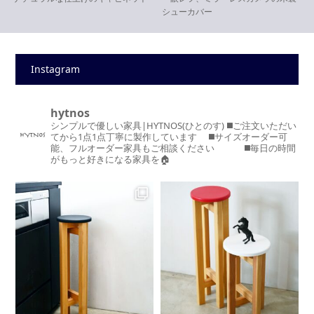
シューカバー
Instagram
hytnos
シンプルで優しい家具|HYTNOS(ひとのす)
◼️ご注文いただい
てから1点1点丁寧に製作しています
◼️サイズオーダー可
能、フルオーダー家具もご相談ください
◼️毎日の時間
がもっと好きになる家具を🏠