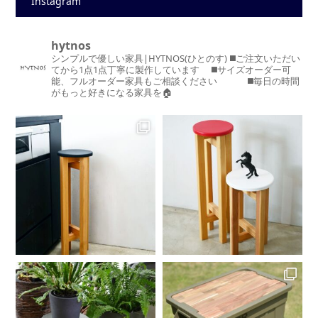
Instagram
hytnos
シンプルで優しい家具|HYTNOS(ひとのす)
◼️ご注文いただい
てから1点1点丁寧に製作しています
◼️サイズオーダー可
能、フルオーダー家具もご相談ください
◼️毎日の時間
がもっと好きになる家具を🏠